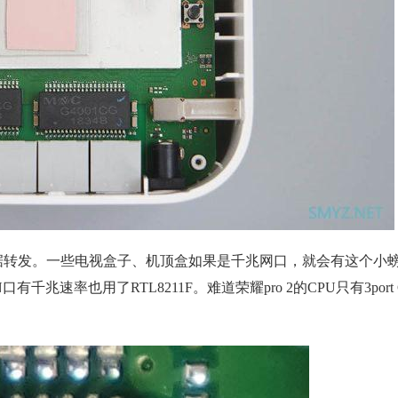
G数据转发。一些电视盒子、机顶盒如果是千兆网口，就会有这个小
速率也用了RTL8211F。难道荣耀pro 2的CPU只有3port G