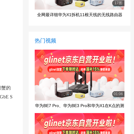
17图
全网最详细华为X1拆机11根天线的无线路由器
热门视频
螃蟹的
01:06
bE S
华为BE7 Pro、华为BE3 Pro和华为X1在K点的测
速对比,X1最快？