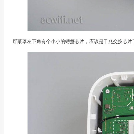
屏蔽罩左下角有个小小的螃蟹芯片，应该是千兆交换芯片