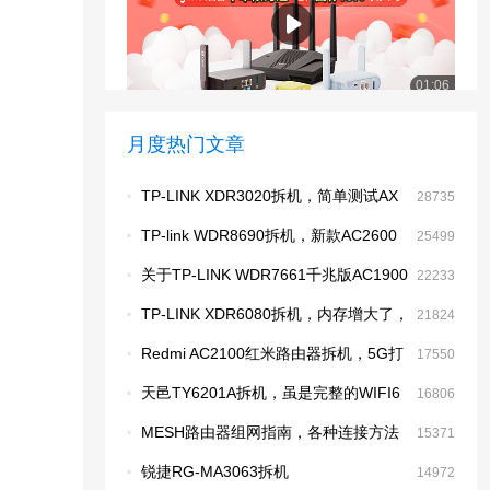
01:06
全网最详细华为X1拆机11根天线的无线路由器
月度热门文章
·
TP-LINK XDR3020拆机，简单测试AX
28735
无线
·
TP-link WDR8690拆机，新款AC2600
25499
全千兆无线路由器
·
关于TP-LINK WDR7661千兆版AC1900
22233
M
·
TP-LINK XDR6080拆机，内存增大了，
21824
目前最强的2.4G芯片
·
Redmi AC2100红米路由器拆机，5G打
17550
了鸡血
·
天邑TY6201A拆机，虽是完整的WIFI6
16806
但生不逢时的感觉
·
MESH路由器组网指南，各种连接方法
15371
·
锐捷RG-MA3063拆机
14972