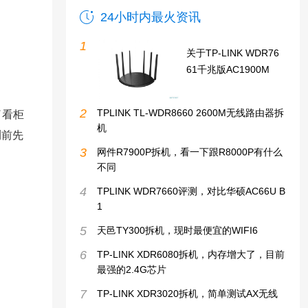
24小时内最火资讯
1
关于TP-LINK WDR76
61千兆版AC1900M
2
TPLINK TL-WDR8660 2600M无线路由器拆
了看柜
机
测前先
3
网件R7900P拆机，看一下跟R8000P有什么
不同
4
TPLINK WDR7660评测，对比华硕AC66U B
1
5
天邑TY300拆机，现时最便宜的WIFI6
6
TP-LINK XDR6080拆机，内存增大了，目前
最强的2.4G芯片
7
TP-LINK XDR3020拆机，简单测试AX无线