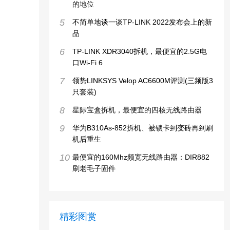
的地位
5
不简单地谈一谈TP-LINK 2022发布会上的新
品
6
TP-LINK XDR3040拆机，最便宜的2.5G电
口Wi-Fi 6
7
领势LINKSYS Velop AC6600M评测(三频版3
只套装)
8
星际宝盒拆机，最便宜的四核无线路由器
9
华为B310As-852拆机、被锁卡到变砖再到刷
机后重生
10
最便宜的160Mhz频宽无线路由器：DIR882
刷老毛子固件
精彩图赏