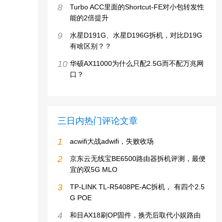
8
Turbo ACC里面的Shortcut-FE对小包转发性
能的2倍提升
9
水星D191G、水星D196G拆机，对比D19G
有啥区别？？
10
华硕AX11000为什么只配2.5G而不配万兆网
口？
三日内热门评论文章
1
acwifi大战adwifi，失败收场
2
京东云无线宝BE6500路由器拆机评测，最便
宜的双5G MLO
3
TP-LINK TL-R5408PE-AC拆机， 有四个2.5
G POE
4
和目AX18刷OP固件，换壳后取代小娱路由