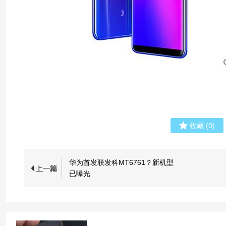
收藏
(
0
)
华为首发联发科MT6761？新机型
已曝光