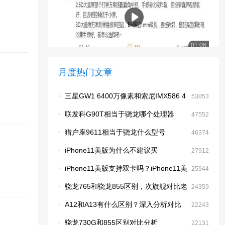
01:06
屏幕绝了！曝小米14 Pro 3D曲面屏BM黑边达1
月度热门文章
mm级别
·
三星GW1 6400万像素和索尼IMX586 4
53853
800万像素CMOS哪个更强
·
联发科G90T相当于骁龙哪个处理器
47552
·
猎户座9611相当于骁龙什么型号
46374
·
iPhone11美版为什么不建议买
27912
·
iPhone11美版支持双卡吗？iPhone11美
25944
版是单卡还是双卡
·
骁龙765和骁龙855区别，次旗舰对比老
24359
旗舰哪个好？
·
A12和A13有什么区别？深入分析对比
22243
·
骁龙730G和855区别对比分析
22131