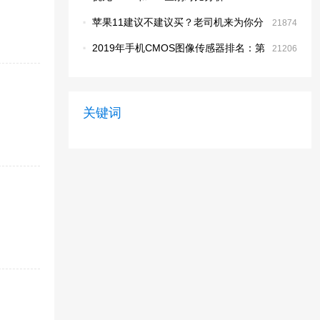
·
苹果11建议不建议买？老司机来为你分
21874
析
·
2019年手机CMOS图像传感器排名：第
21206
一名 三星HMX 一亿像素
关键词