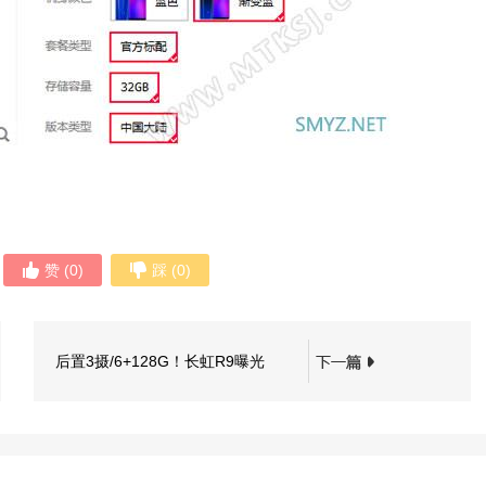
赞
(
0
)
踩
(
0
)
后置3摄/6+128G！长虹R9曝光