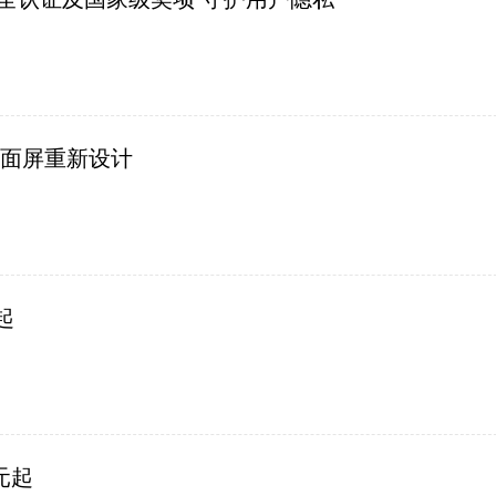
 曲面屏重新设计
起
元起