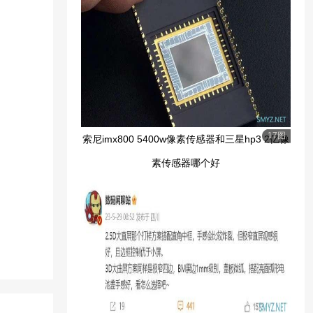
17图
索尼imx800 5400w像素传感器和三星hp3 2亿像
素传感器哪个好