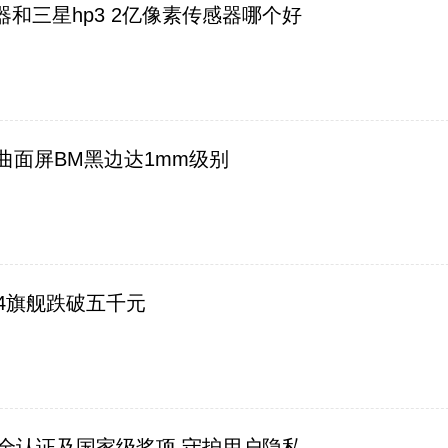
传感器和三星hp3 2亿像素传感器哪个好
3D曲面屏BM黑边达1mm级别
 14旗舰跌破五千元
DFPP安全认证及国家级奖项 守护用户隐私