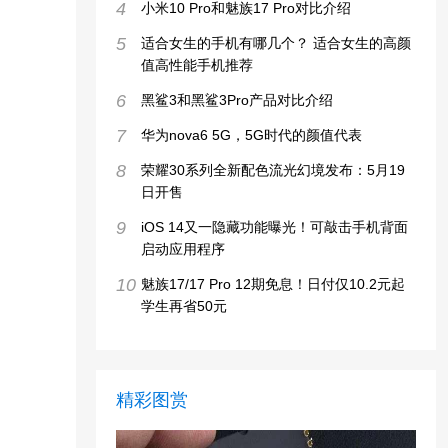
4
小米10 Pro和魅族17 Pro对比介绍
5
适合女生的手机有哪几个？ 适合女生的高颜
值高性能手机推荐
6
黑鲨3和黑鲨3Pro产品对比介绍
7
华为nova6 5G，5G时代的颜值代表
8
荣耀30系列全新配色流光幻境发布：5月19
日开售
9
iOS 14又一隐藏功能曝光！可敲击手机背面
启动应用程序
10
魅族17/17 Pro 12期免息！日付仅10.2元起
学生再省50元
精彩图赏