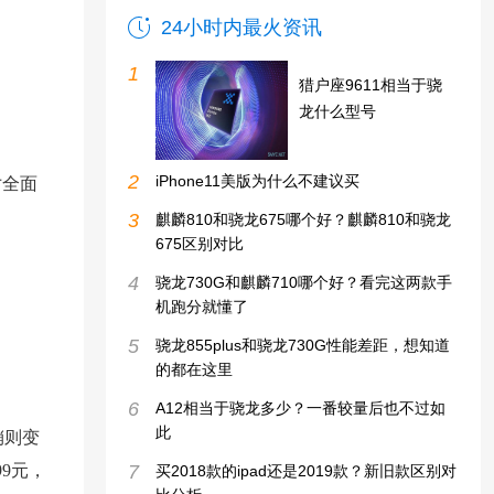
24小时内最火资讯
1
猎户座9611相当于骁
龙什么型号
2
iPhone11美版为什么不建议买
寸全面
3
麒麟810和骁龙675哪个好？麒麟810和骁龙
675区别对比
4
骁龙730G和麒麟710哪个好？看完这两款手
机跑分就懂了
5
骁龙855plus和骁龙730G性能差距，想知道
的都在这里
6
A12相当于骁龙多少？一番较量后也不过如
此
销则变
9元，
7
买2018款的ipad还是2019款？新旧款区别对