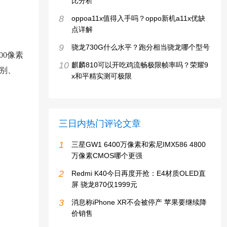
比分析
8
oppoa11x值得入手吗？oppo新机a11x优缺
点详解
9
骁龙730G什么水平？跑分相当骁龙哪个型号
00像素
10
麒麟810可以开吃鸡流畅极限帧率吗？荣耀9
识别、
x和平精实测可极限
三日内热门评论文章
1
三星GW1 6400万像素和索尼IMX586 4800
万像素CMOS哪个更强
2
Redmi K40今日再度开抢：E4材质OLED直
屏 骁龙870仅1999元
3
消息称iPhone XR不会被停产 苹果要继续降
价销售