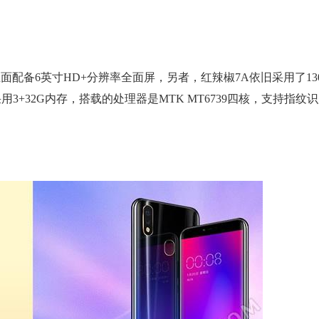
面配备6英寸HD+分辨率全面屏，另者，红辣椒7A依旧采用了13
用3+32G内存，搭载的处理器是MTK MT6739四核，支持指纹