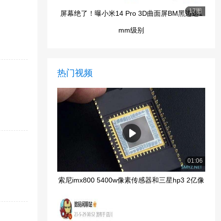
17图
屏幕绝了！曝小米14 Pro 3D曲面屏BM黑边达1
mm级别
热门视频
01:06
索尼imx800 5400w像素传感器和三星hp3 2亿像
素传感器哪个好